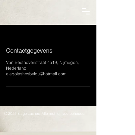
Contactgegevens
Van Beethovenstraat 4a19, Nijmegen,
Nederland
elagolashesbylou@hotmail.com
© 2025 Elago Lashes. Alle rechten voorbehouden